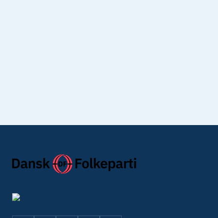
Jeg giver samtykke til, at Dansk Folkeparti må sende mig
Mortens Nyhedsbrev.
Jeg har læst Dansk Folkepartis
privatlivspolitik