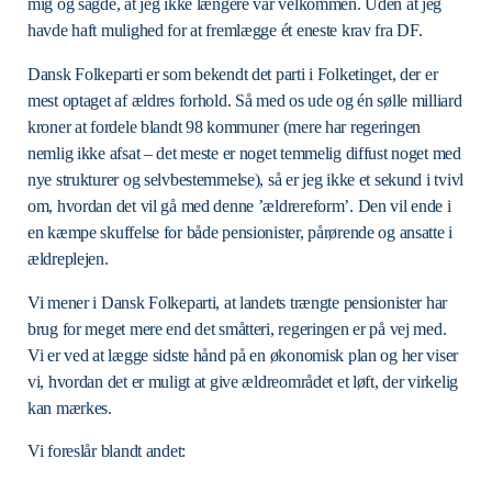
mig og sagde, at jeg ikke længere var velkommen. Uden at jeg
havde haft mulighed for at fremlægge ét eneste krav fra DF.
Dansk Folkeparti er som bekendt det parti i Folketinget, der er
mest optaget af ældres forhold. Så med os ude og én sølle milliard
kroner at fordele blandt 98 kommuner (mere har regeringen
nemlig ikke afsat – det meste er noget temmelig diffust noget med
nye strukturer og selvbestemmelse), så er jeg ikke et sekund i tvivl
om, hvordan det vil gå med denne ’ældrereform’. Den vil ende i
en kæmpe skuffelse for både pensionister, pårørende og ansatte i
ældreplejen.
Vi mener i Dansk Folkeparti, at landets trængte pensionister har
brug for meget mere end det småtteri, regeringen er på vej med.
Vi er ved at lægge sidste hånd på en økonomisk plan og her viser
vi, hvordan det er muligt at give ældreområdet et løft, der virkelig
kan mærkes.
Vi foreslår blandt andet: