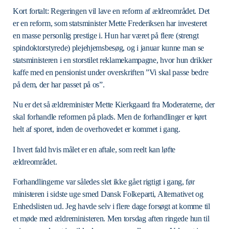
Kort fortalt: Regeringen vil lave en reform af ældreområdet. Det
er en reform, som statsminister Mette Frederiksen har investeret
en masse personlig prestige i. Hun har været på flere (strengt
spindoktorstyrede) plejehjemsbesøg, og i januar kunne man se
statsministeren i en storstilet reklamekampagne, hvor hun drikker
kaffe med en pensionist under overskriften ”Vi skal passe bedre
på dem, der har passet på os”.
Nu er det så ældreminister Mette Kierkgaard fra Moderaterne, der
skal forhandle reformen på plads. Men de forhandlinger er kørt
helt af sporet, inden de overhovedet er kommet i gang.
I hvert fald hvis målet er en aftale, som reelt kan løfte
ældreområdet.
Forhandlingerne var således slet ikke gået rigtigt i gang, før
ministeren i sidste uge smed Dansk Folkeparti, Alternativet og
Enhedslisten ud. Jeg havde selv i flere dage forsøgt at komme til
et møde med ældreministeren. Men torsdag aften ringede hun til