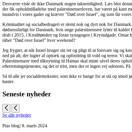
Desværre viste de ikke Danmark nogen taknemlighed. Læs blot denne op
der fik opholdstilladelse med palæstinenserloven, har været på kant 
tusindvis i vores gader og kræver ”Død over Israel”, og som får vores jø
Kriminalitet og socialbedrageri er slemt nok og dyrt nok for Danmark. 
dødsensfarligt for Danmark, hvis unge palæstinensere lytter til kalde
drab i 2015, i Krudttønden og foran synagogen i Krystalgade. Omar bl
råber ”Død over Israel” hver weekend?
Jeg frygter, at når Israel bruger sin ret og pligt til at forsvare si
ned på alt, der lugter af optræk og opfordring til vold og terror. Vi 
Palæstinensere med tilknytning til Hamas skal miste såvel deres ophold
efterretningstjenester, og det er trist, men der er ingen vej udenom. 
Så til alle jer socialdemokrater, som ikke er bange for at stå op imod
haster.
Seneste nyheder
Se alle nyheder
Pias blog
|
8. marts 2024