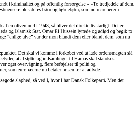
 i kriminalitet og på offentlig forsørgelse « »To tredjedele af dem,
æstinensere plus deres børn og børnebørn, som nu marcherer i
f en olivenlund i 1948, så bliver det direkte livsfarligt. Det er
Qaeda og Islamisk Stat. Omar El-Hussein lyttede og adlød og begik to
nge ”enlige ulve” var der mon blandt dem eller blandt dem, som nu
gepunktet. Det skal vi komme i forkøbet ved at lade ordensmagten slå
tyder, at al støtte og indsamlinger til Hamas skal standses.
r øget overvågning, flere beføjelser til politi og
oner, som europæerne nu betaler prisen for at adlyde.
ossegode slaphed, så ved I, hvor I har Dansk Folkeparti. Men det