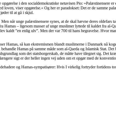
gørelse i den socialdemokratiske netavisen Pio: »Palæstinensere er endt
med loven, viser opgørelse.« Og her er paradokset: Det er de samme pal
der til at gå i skjul.
Men når unge palæstinensere synes, at de skal hævne deres oldefars tab a
t fra Hamas – ligesom masser af unge muslimer lyttede til kaldet fra al-
ev kaldt ”en enlig ulv”. Men der var 700 til hans begravelse. Hvor ma
g og knuser Hamas, så kan ekstremismen blandt muslimerne i Danmark nå ko
skal behandle Hamas på samme måde som al-Qaeda og Islamisk Stat. Det be
sgrundlag som det statsborgerskab, de måtte have tilegnet sig. Det kræve
På længere sigt er der heller ingen vej uden om et opgør med de konventi
 jødehadere og Hamas-sympatisører: Hvis I virkelig fortryder fortidens t