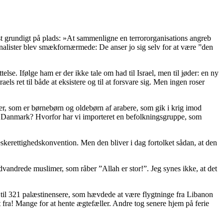
st grundigt på plads: »At sammenligne en terrororganisations angreb
nalister blev smækfornærmede: De anser jo sig selv for at være ”den
lse. Ifølge ham er der ikke tale om had til Israel, men til jøder: en ny
ls ret til både at eksistere og til at forsvare sig. Men ingen roser
ker, som er børnebørn og oldebørn af arabere, som gik i krig imod
r i Danmark? Hvorfor har vi importeret en befolkningsgruppe, som
skerettighedskonvention. Men den bliver i dag fortolket sådan, at den
dvandrede muslimer, som råber ”Allah er stor!”. Jeg synes ikke, at det
ng til 321 palæstinensere, som hævdede at være flygtninge fra Libanon
t fra! Mange for at hente ægtefæller. Andre tog senere hjem på ferie