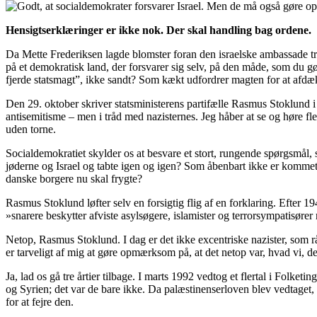
Hensigtserklæringer er ikke nok. Der skal handling bag ordene.
Da Mette Frederiksen lagde blomster foran den israelske ambassade tre
på et demokratisk land, der forsvarer sig selv, på den måde, som du 
fjerde statsmagt”, ikke sandt? Som kækt udfordrer magten for at afd
Den 29. oktober skriver statsministerens partifælle Rasmus Stoklund i B
antisemitisme – men i tråd med nazisternes. Jeg håber at se og høre fler
uden torne.
Socialdemokratiet skylder os at besvare et stort, rungende spørgsmål, 
jøderne og Israel og tabte igen og igen? Som åbenbart ikke er kommet
danske borgere nu skal frygte?
Rasmus Stoklund løfter selv en forsigtig flig af en forklaring. Efter
»snarere beskytter afviste asylsøgere, islamister og terrorsympatisører
Netop, Rasmus Stoklund. I dag er det ikke excentriske nazister, som r
er tarveligt af mig at gøre opmærksom på, at det netop var, hvad vi, de
Ja, lad os gå tre årtier tilbage. I marts 1992 vedtog et flertal i Fol
og Syrien; det var de bare ikke. Da palæstinenserloven blev vedtaget, 
for at fejre den.