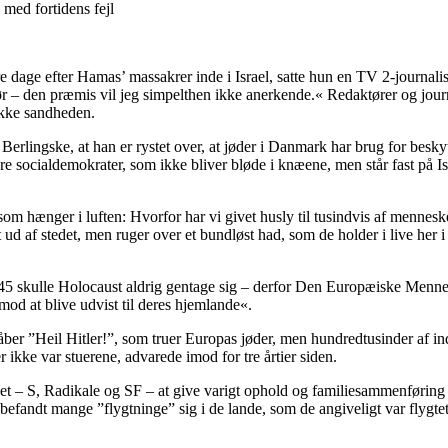
 dage efter Hamas’ massakrer inde i Israel, satte hun en TV 2-journali
gør – den præmis vil jeg simpelthen ikke anerkende.« Redaktører og jour
ække sandheden.
erlingske, at han er rystet over, at jøder i Danmark har brug for beskytte
e socialdemokrater, som ikke bliver bløde i knæene, men står fast på Israe
som hænger i luften: Hvorfor har vi givet husly til tusindvis af mennes
 ud af stedet, men ruger over et bundløst had, som de holder i live he
 1945 skulle Holocaust aldrig gentage sig – derfor Den Europæiske Menne
 mod at blive udvist til deres hjemlande«.
åber ”Heil Hitler!”, som truer Europas jøder, men hundredtusinder af in
r ikke var stuerene, advarede imod for tre årtier siden.
ketinget – S, Radikale og SF – at give varigt ophold og familiesammenføri
befandt mange ”flygtninge” sig i de lande, som de angiveligt var flygte