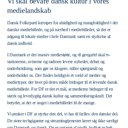
Vi skal bevare dansk kultur i vores
medielandskab
Dansk Folkeparti kæmper for alsidighed og mangfoldighed i det
danske mediebillede, og på nærhed i mediebilledet, så der er
adgang til lokale medier i hele Danmark samt en styrkelse af
dansk indhold.
I Danmark er der massiv mediestøtte, og til gengæld skal tv-
stationerne, aviserne og radioen levere nyheder, debat og
underholdning, som gør os klogere, stiller spørgsmål og
underholder os. Der findes heldigvis et væld af medier og
medietyper, der hver på deres måde bidrager til et levende dansk
mediebillede. For DF er det et mål, at medierne bidrager til en
stærk og levedygtig dansk kultur og sammenhængskraft. Det
betyder, at der er noget i mediebilledet til de mange.
Vi ønsker i DF at styrke den del, vi har til fælles: den danske del.
De store techgiganter og streamingtjenester kerer sig ikke særligt
om Danmark og dansk. De er optaget af profit, hvilket er helt