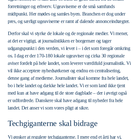
forretninger og erhverv. Ugeaviserne er de små samfunds
midtpunkt. Her mødes og samles byen. Branchen er dog under
pres, og særligt ugeaviserne er ramt af dalende annonceindtægter.
Derfor skal vi styrke de lokale og de regionale medier. Vi mener,
at det er vigtigt, at journalistikken er borgernær og tager
udgangspunkt i den verden, vi lever i – i det som foregår omkring
os. I dag er der 170-180 lokale ugeaviser og cirka 30 regionale
aviser fordelt på hele landet, som leverer værdifuld journalistik. Vi
vil ikke acceptere nyhedsørkener og endnu en centralisering,
denne gang af medierne. Journalister skal komme fra hele landet,
bo i hele landet og dække hele landet. Vi er som land ikke tjent
med kun at have adgang til de store dagblade – der i øvrigt også
er udfordrede. Danskere skal have adgang til nyheder fra hele
landet. Det anser vi som vores pligt at sikre.
Techgiganterne skal bidrage
Vi ønsker at regulere techgiganterne. I mere end et årti har vi,