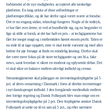
forblændet af de nye muligheder, accepteret alle tænkelige
platforme. En lang række af disse udfordringer er
platformspecifikke, og de har derfor også været svære at forudse.
Det er nu engang sådan, teknologi fungerer. Nogle af de indtryk,
vi har fået over årene, er ved at bundfælde sig, og nu begynder vi
lige så stille at forstå, at det har haft en pris – at techgiganterne har
fået for meget magt og i mellemtiden høstet enorm profit. Tiden er
nu inde til at tage opgøret, men vi skal træde varsomt og med alles
bedste for øje forsøge at finde en mindelig løsning. Derfor skal
der være mere fokus på de store techgiganter og om bl.a. fake
news, samt hvordan vi sikrer en moderat og oplysende debat. Det
vi skal sikre en balance mellem ulovligt indhold og censur.
Streamingtjenester skal pålægges en investeringsforpligtelse på 5
pct. af deres omsætning i Danmark i form af direkte investeringer
i nyt dansksproget indhold. I den foregående medieaftale mellem
den forrige regering og Dansk Folkeparti blev man enige om en
investeringsforpligtigelse på 2 pct. Den forpligtelse ønsker Dansk
Folkeparti at sætte op til en sats på 5 pct., og efter nærmere