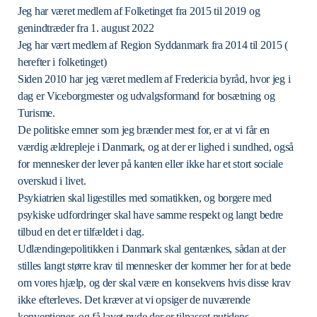
Jeg har været medlem af Folketinget fra 2015 til 2019 og
genindtræder fra 1. august 2022
Jeg har vært medlem af Region Syddanmark fra 2014 til 2015 (
herefter i folketinget)
Siden 2010 har jeg været medlem af Fredericia byråd, hvor jeg i
dag er Viceborgmester og udvalgsformand for bosætning og
Turisme.
De politiske emner som jeg brænder mest for, er at vi får en
værdig ældrepleje i Danmark, og at der er lighed i sundhed, også
for mennesker der lever på kanten eller ikke har et stort sociale
overskud i livet.
Psykiatrien skal ligestilles med somatikken, og borgere med
psykiske udfordringer skal have samme respekt og langt bedre
tilbud en det er tilfældet i dag.
Udlændingepolitikken i Danmark skal gentænkes, sådan at der
stilles langt større krav til mennesker der kommer her for at bede
om vores hjælp, og der skal være en konsekvens hvis disse krav
ikke efterleves. Det kræver at vi opsiger de nuværende
konventioner, og få lavet nyde der er tilpasset nutidens