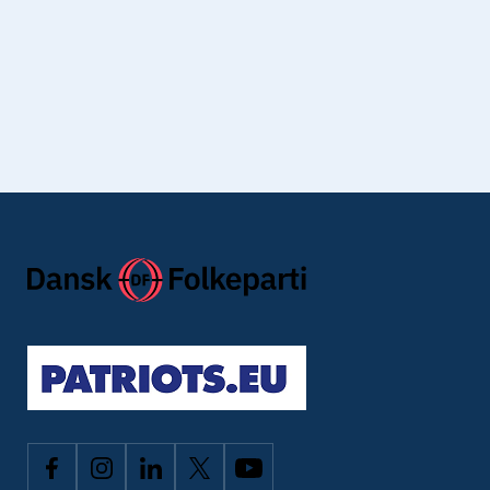
Jeg har læst Dansk Folkepartis
privatlivspolitik