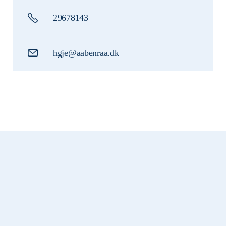
29678143
hgje@aabenraa.dk
Tilmeld dig
Mortens nyhedsbrev