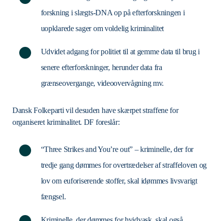
forskning i slægts-DNA op på efterforskningen i
uopklarede sager om voldelig kriminalitet
Udvidet adgang for politiet til at gemme data til brug i
senere efterforskninger, herunder data fra
grænseovergange, videoovervågning mv.
Dansk Folkeparti vil desuden have skærpet straffene for
organiseret kriminalitet. DF foreslår:
“Three Strikes and You’re out” – kriminelle, der for
tredje gang dømmes for overtrædelser af straffeloven og
lov om euforiserende stoffer, skal idømmes livsvarigt
fængsel.
Kriminelle, der dømmes for hvidvask, skal også