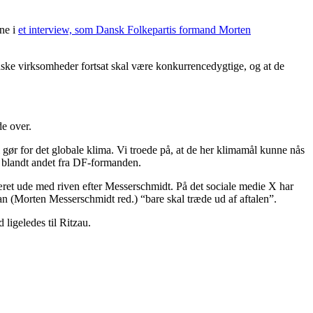
ene i
et interview, som Dansk Folkepartis formand Morten
anske virksomheder fortsat skal være konkurrencedygtige, og at de
de over.
el gør for det globale klima. Vi troede på, at de her klimamål kunne nås
t blandt andet fra DF-formanden.
ret ude med riven efter Messerschmidt. På det sociale medie X har
an (Morten Messerschmidt red.) “bare skal træde ud af aftalen”.
 ligeledes til Ritzau.