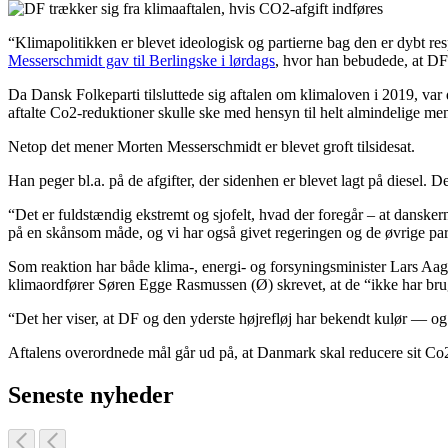
“Klimapolitikken er blevet ideologisk og partierne bag den er dybt re
Messerschmidt gav til Berlingske i lørdags
, hvor han bebudede, at DF 
Da Dansk Folkeparti tilsluttede sig aftalen om klimaloven i 2019, var
aftalte Co2-reduktioner skulle ske med hensyn til helt almindelige me
Netop det mener Morten Messerschmidt er blevet groft tilsidesat.
Han peger bl.a. på de afgifter, der sidenhen er blevet lagt på diesel. D
“Det er fuldstændig ekstremt og sjofelt, hvad der foregår – at danskerne
på en skånsom måde, og vi har også givet regeringen og de øvrige par
Som reaktion har både klima-, energi- og forsyningsminister Lars Aa
klimaordfører Søren Egge Rasmussen (Ø) skrevet, at de “ikke har br
“Det her viser, at DF og den yderste højrefløj har bekendt kulør — og f
Aftalens overordnede mål går ud på, at Danmark skal reducere sit Co
Seneste nyheder