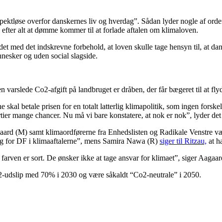
spektløse overfor danskernes liv og hverdag”. Sådan lyder nogle af ord
efter alt at dømme kommer til at forlade aftalen om klimaloven.
 det med det indskrevne forbehold, at loven skulle tage hensyn til, at d
nnesker og uden social slagside.
en varslede Co2-afgift på landbruget er dråben, der får bægeret til at fly
 skal betale prisen for en totalt latterlig klimapolitik, som ingen forsk
tier mange chancer. Nu må vi bare konstatere, at nok er nok”, lyder de
gaard (M) samt klimaordførerne fra Enhedslisten og Radikale Venstre væ
ug for DF i klimaaftalerne”, mens Samira Nawa (R)
siger til Ritzau,
at h
arven er sort. De ønsker ikke at tage ansvar for klimaet”, siger Aagaard
2-udslip med 70% i 2030 og være såkaldt “Co2-neutrale” i 2050.