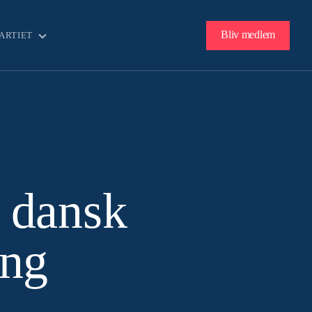
Bliv medlem
ARTIET
 dansk
ing