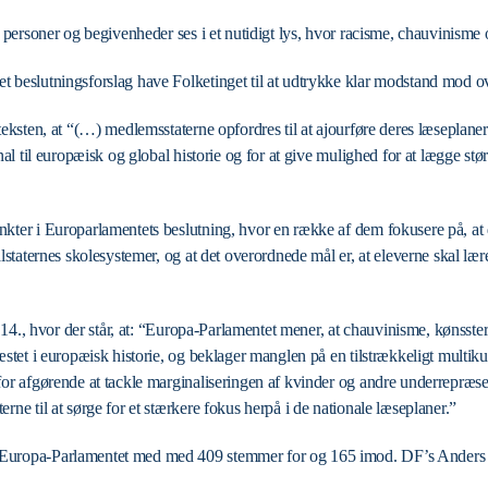
e personer og begivenheder ses i et nutidigt lys, hvor racisme, chauvinisme 
t beslutningsforslag have Folketinget til at udtrykke klar modstand mod o
steksten, at “(…) medlemsstaterne opfordres til at ajourføre deres læsepla
onal til europæisk og global historie og for at give mulighed for at lægge st
kter i Europarlamentets beslutning, hvor en række af dem fokusere på, at det
nalstaternes skolesystemer, og at det overordnede mål er, at eleverne skal l
nkt 14., hvor der står, at: “Europa-Parlamentet mener, at chauvinisme, kønss
æstet i europæisk historie, og beklager manglen på en tilstrækkeligt multikul
 for afgørende at tackle marginaliseringen af kvinder og andre underrepræ
rne til at sørge for et stærkere fokus herpå i de nationale læseplaner.”
Europa-Parlamentet med med 409 stemmer for og 165 imod. DF’s Anders V