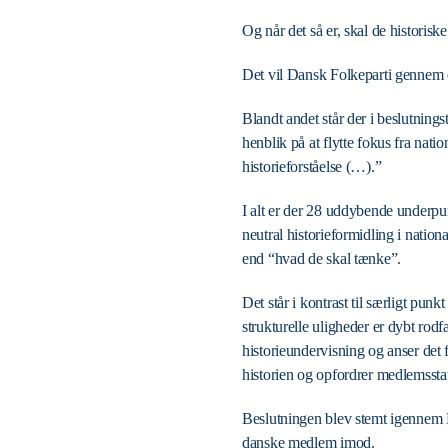
Og når det så er, skal de historisk
Det vil Dansk Folkeparti gennem e
Blandt andet står der i beslutning
henblik på at flytte fokus fra nati
historieforståelse (…).”
I alt er der 28 uddybende underpun
neutral historieformidling i natio
end “hvad de skal tænke”.
Det står i kontrast til særligt pu
strukturelle uligheder er dybt rodf
historieundervisning og anser det
historien og opfordrer medlemsstate
Beslutningen blev stemt igennem 
danske medlem imod.