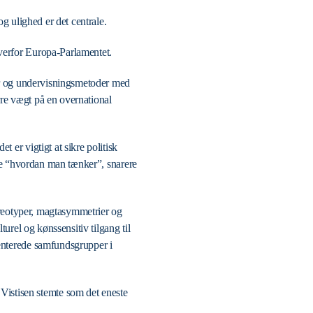
og ulighed er det centrale.
verfor Europa-Parlamentet.
ner og undervisningsmetoder med
ørre vægt på en overnational
 er vigtigt at sikre politisk
ære “hvordan man tænker”, snarere
tereotyper, magtasymmetrier og
turel og kønssensitiv tilgang til
senterede samfundsgrupper i
istisen stemte som det eneste