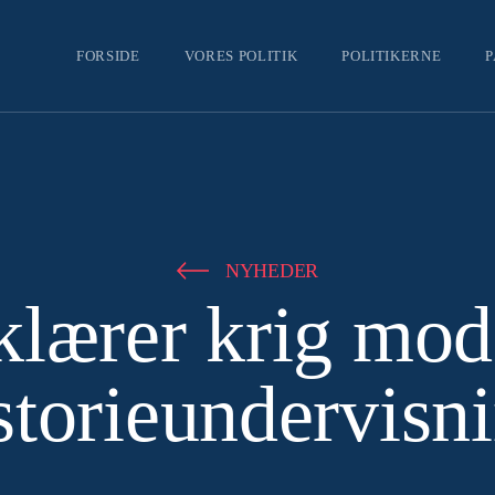
P
FORSIDE
VORES POLITIK
POLITIKERNE
NYHEDER
klærer krig mod
storieundervisn