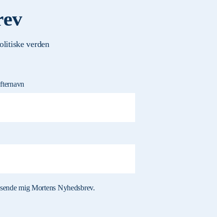
rev
olitiske verden
fternavn
må sende mig Mortens Nyhedsbrev.