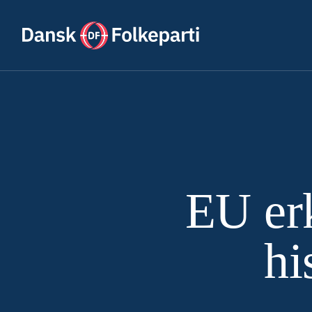
EU er
hi