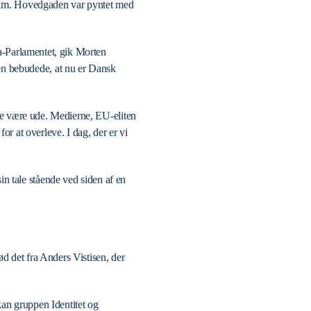
pholm. Hovedgaden var pyntet med
pa-Parlamentet, gik Morten
en bebudede, at nu er Dansk
lle være ude. Medierne, EU-eliten
or at overleve. I dag, der er vi
n tale stående ved siden af en
lød det fra Anders Vistisen, der
kan gruppen Identitet og