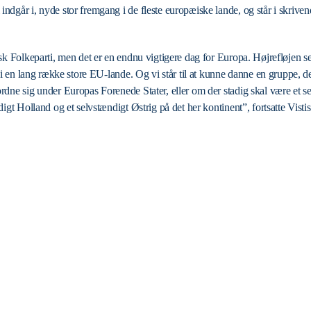
går i, nyde stor fremgang i de fleste europæiske lande, og står i skrivende 
sk Folkeparti, men det er en endnu vigtigere dag for Europa. Højrefløjen ser
e i en lang række store EU-lande. Og vi står til at kunne danne en gruppe, 
rdne sig under Europas Forenede Stater, eller om der stadig skal være et 
igt Holland og et selvstændigt Østrig på det her kontinent”, fortsatte Vistise