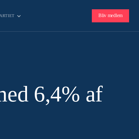
Bliv medlem
ARTIET
med 6,4% af