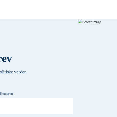
rev
olitiske verden
fternavn