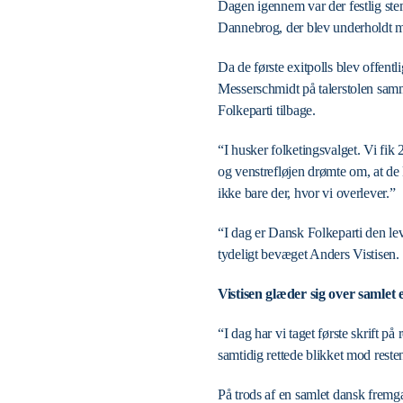
Dagen igennem var der festlig ste
Dannebrog, der blev underholdt me
Da de første exitpolls blev offent
Messerschmidt på talerstolen sam
Folkeparti tilbage.
“I husker folketingsvalget. Vi fik
og venstrefløjen drømte om, at de k
ikke bare der, hvor vi overlever.”
“I dag er Dansk Folkeparti den le
tydeligt bevæget Anders Vistisen.
Vistisen glæder sig over samle
“I dag har vi taget første skrift p
samtidig rettede blikket mod resten
På trods af en samlet dansk fremg