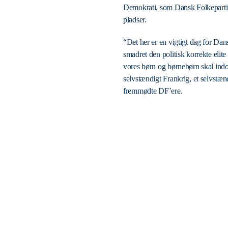
Demokrati, som Dansk Folkeparti ind
pladser.
“Det her er en vigtigt dag for Dan
smadret den politisk korrekte elit
vores børn og børnebørn skal indo
selvstændigt Frankrig, et selvstænd
fremmødte DF’ere.