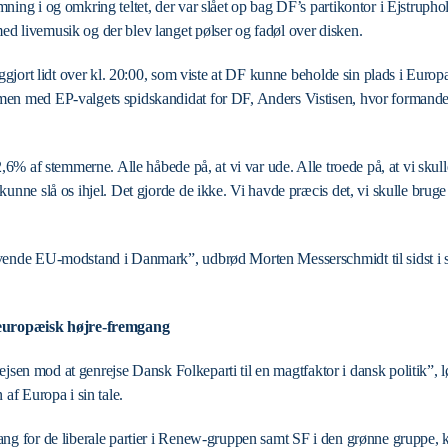
mning i og omkring teltet, der var slået op bag DF’s partikontor i Ejstru
d livemusik og der blev langet pølser og fadøl over disken.
liggjort lidt over kl. 20:00, som viste at DF kunne beholde sin plads i Euro
men med EP-valgets spidskandidat for DF, Anders Vistisen, hvor formand
 2,6% af stemmerne. Alle håbede på, at vi var ude. Alle troede på, at vi sku
unne slå os ihjel. Det gjorde de ikke. Vi havde præcis det, vi skulle bruge f
vende EU-modstand i Danmark”, udbrød Morten Messerschmidt til sidst i si
t europæisk højre-fremgang
å rejsen mod at genrejse Dansk Folkeparti til en magtfaktor i dansk politik”, 
 af Europa i sin tale.
ang for de liberale partier i Renew-gruppen samt SF i den grønne gruppe, 