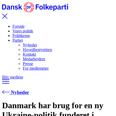
Forside
Vores politik
Politikerne
Partiet
Nyheder
Hovedbestyrelsen
Kontakt
Medarbejdere
Presse
For medlemmer
Bliv medlem
Nyheder
Danmark har brug for en ny
Ukraine-politik funderet i