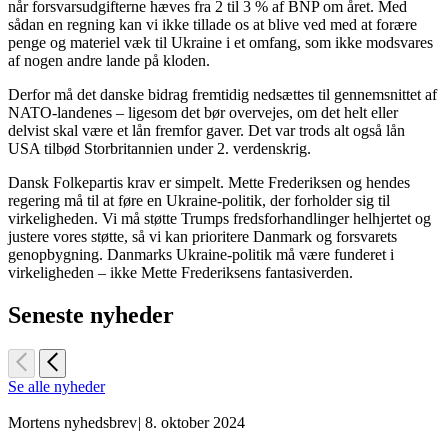
når forsvarsudgifterne hæves fra 2 til 3 % af BNP om året. Med
sådan en regning kan vi ikke tillade os at blive ved med at forære
penge og materiel væk til Ukraine i et omfang, som ikke modsvares
af nogen andre lande på kloden.
Derfor må det danske bidrag fremtidig nedsættes til gennemsnittet af
NATO-landenes – ligesom det bør overvejes, om det helt eller
delvist skal være et lån fremfor gaver. Det var trods alt også lån
USA tilbød Storbritannien under 2. verdenskrig.
Dansk Folkepartis krav er simpelt. Mette Frederiksen og hendes
regering må til at føre en Ukraine-politik, der forholder sig til
virkeligheden. Vi må støtte Trumps fredsforhandlinger helhjertet og
justere vores støtte, så vi kan prioritere Danmark og forsvarets
genopbygning. Danmarks Ukraine-politik må være funderet i
virkeligheden – ikke Mette Frederiksens fantasiverden.
Seneste nyheder
Se alle nyheder
Mortens nyhedsbrev
|
8. oktober 2024