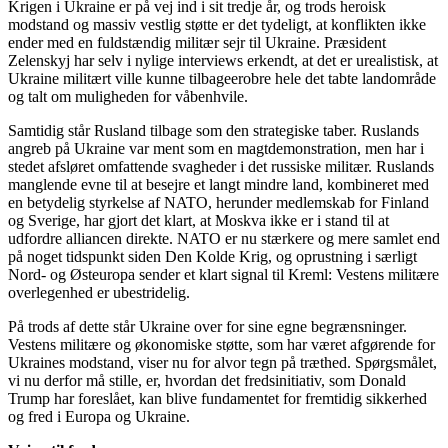
Krigen i Ukraine er på vej ind i sit tredje år, og trods heroisk
modstand og massiv vestlig støtte er det tydeligt, at konflikten ikke
ender med en fuldstændig militær sejr til Ukraine. Præsident
Zelenskyj har selv i nylige interviews erkendt, at det er urealistisk, at
Ukraine militært ville kunne tilbageerobre hele det tabte landområde
og talt om muligheden for våbenhvile.
Samtidig står Rusland tilbage som den strategiske taber. Ruslands
angreb på Ukraine var ment som en magtdemonstration, men har i
stedet afsløret omfattende svagheder i det russiske militær. Ruslands
manglende evne til at besejre et langt mindre land, kombineret med
en betydelig styrkelse af NATO, herunder medlemskab for Finland
og Sverige, har gjort det klart, at Moskva ikke er i stand til at
udfordre alliancen direkte. NATO er nu stærkere og mere samlet end
på noget tidspunkt siden Den Kolde Krig, og oprustning i særligt
Nord- og Østeuropa sender et klart signal til Kreml: Vestens militære
overlegenhed er ubestridelig.
På trods af dette står Ukraine over for sine egne begrænsninger.
Vestens militære og økonomiske støtte, som har været afgørende for
Ukraines modstand, viser nu for alvor tegn på træthed. Spørgsmålet,
vi nu derfor må stille, er, hvordan det fredsinitiativ, som Donald
Trump har foreslået, kan blive fundamentet for fremtidig sikkerhed
og fred i Europa og Ukraine.