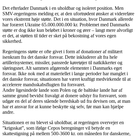
Det efterlader Danmark i en uholdbar og isoleret position. Men
SMV-regeringens melding er, at den ufortrødent ønsker at videreføre
vores ekstremt høje støtte. Det i en situation, hvor Danmark allerede
har foræret Ukraine 65.000.000.000 kr. Problemet med Danmarks
støtte er dog ikke kun beløbet i kroner og ører – langt mere alvorligt
er det, at støtten til tider er sket på bekostning af vores egen
sikkerhed.
Regeringens støtte er ofte givet i form af donationer af militært
isenkram fra det danske forsvar. Dette inkluderer alt fra hele
artillerisystemer, missiler, pansrede køretøjer til natkikkerter og
sløringsnet. Alt sammen afgørende elementer i Danmarks eget
forsvar. Ikke nok med at materiellet i lange perioder har manglet i
det danske forsvar, situationen har været kraftigt medvirkende til at
accelerere mandsskabsflugten fra forsvaret.
Andre ligesindede lande som Polen og de baltiske lande har af
samme grund bevidst fravalgt at donere udstyr fra forsvaret, som
udgør en del af deres stående beredskab ud fra devisen om, at man
har et ansvar for at kunne beskytte sig selv, før man kan hjælpe
andre.
Situationen er nu blevet så uholdbar, at regeringen overvejer en
”krigsskat”, som ifølge Cepos beregninger vil betyde en
skattestigning på mellem 500-3600 kr. om måneden for danskerne,