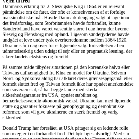
Vejen til fred
Danmarks erfaring fra 2. Slesvigske Krig i 1864 er en relevant
påmindelse om de farer, der ofte er konsekvensen af at forfølge
maksimalistiske mål. Havde Danmark dengang valgt at tage imod
det fredsforslag, som Storbritannien havde forhandlet, kunne
Sønderjylland have været væsentlig større i dag herunder byerne
Slesvig og Flensborg med opland. Ligesom sønderjyderne havde
undgået at leve under tysk overherredømme mellem 1864-1920.
Ukraine står i dag over for et lignende valg: fortsættelsen af en
udmattelseskrig uden udsigt til sejr eller en pragmatisk løsning, der
sikrer landets eksistens og fremtid.
På samme måde tilbyder situationen på den koreanske halvø eller
Taiwans uafhængighed fra Kina en model for Ukraine. Selvom
Nord- og Sydkorea aldrig har afklaret deres grænsespørgsmål eller
formelt sluttet fred og Taiwan formelt ikke har opnået anerkendelse
som suveræn stat, så har begge lande med stærke
sikkerhedsgarantier fra USA, opnået stabilitet og
bemærkelsesværdig økonomisk vækst. Ukraine kan med lignende
støtte og garantier fokusere på genopbygning og demokratiske
reformer, som vil give ukrainerne en stærk fremtid og varig
sikkerhed.
Donald Trump har foreslået, at USA påtager sig en ledende rolle
som mægler i en forhandlet fred. Det bør tages alvorligt. Med sin