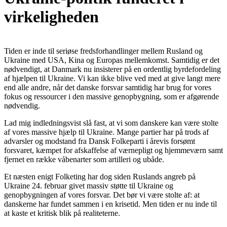
virkeligheden
Tiden er inde til seriøse fredsforhandlinger mellem Rusland og
Ukraine med USA, Kina og Europas mellemkomst. Samtidig er det
nødvendigt, at Danmark nu insisterer på en ordentlig byrdefordeling
af hjælpen til Ukraine. Vi kan ikke blive ved med at give langt mere
end alle andre, når det danske forsvar samtidig har brug for vores
fokus og ressourcer i den massive genopbygning, som er afgørende
nødvendig.
Lad mig indledningsvist slå fast, at vi som danskere kan være stolte
af vores massive hjælp til Ukraine. Mange partier har på trods af
advarsler og modstand fra Dansk Folkeparti i årevis forsømt
forsvaret, kæmpet for afskaffelse af værnepligt og hjemmeværn samt
fjernet en række våbenarter som artilleri og ubåde.
Et næsten enigt Folketing har dog siden Ruslands angreb på
Ukraine 24. februar givet massiv støtte til Ukraine og
genopbygningen af vores forsvar. Det bør vi være stolte af: at
danskerne har fundet sammen i en krisetid. Men tiden er nu inde til
at kaste et kritisk blik på realiteterne.