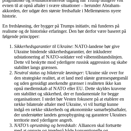
pragmatiske og resultatorienterede tilgang har Trump tidligere vist
evnen til at opnå aftaler i svære situationer – herunder Abraham-
akkorden, der udgør den største fredsaftale i Mellemøstens nyere
historie.
En fredsløsning, der bygger på Trumps initiativ, må funderes på
realisme og de historiske erfaringer. Den bør derfor være baseret på
følgende principper:
Sikkerhedsgarantier til Ukraine
: NATO-landene bør give
Ukraine bindende sikkerhedsgarantier, der inkluderer
udstationering af NATO-soldater ved våbenstilstandslinjen.
Dette vil beskytte mod yderligere russisk aggression og skabe
stabilitet langs grænsen.
Neutral status og bilaterale løsninger:
Ukraine står over for
den strategiske realitet, at et land med uløste grænsespørgsmål
og uden gensidigt anerkendte grænser i realiteten ikke kan
opnå medlemskab af NATO eller EU. Dette skyldes kravene
om stabilitet og sikkerhed, der er fundamentale for begge
organisationer. I stedet bør Vesten fokusere på at etablere en
række bilaterale aftaler med Ukraine, vi vil hurtigt kunne
indgå en række sikkerheds og økonomiske samarbejdsaftaler,
der understøtter landets genopbygning og garantere Ukraines
territorie med yderligere angreb.
NATO’s oprustning og beredskab:
Alliancen skal fortsætte
med at opruste og imødegå både konventionelle og