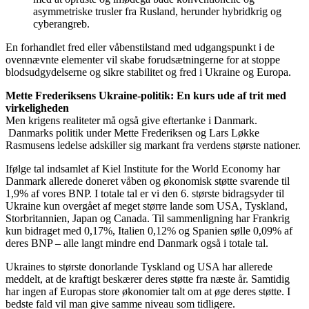
asymmetriske trusler fra Rusland, herunder hybridkrig og
cyberangreb.
En forhandlet fred eller våbenstilstand med udgangspunkt i de
ovennævnte elementer vil skabe forudsætningerne for at stoppe
blodsudgydelserne og sikre stabilitet og fred i Ukraine og Europa.
Mette Frederiksens Ukraine-politik: En kurs ude af trit med
virkeligheden
Men krigens realiteter må også give eftertanke i Danmark.
Danmarks politik under Mette Frederiksen og Lars Løkke
Rasmusens ledelse adskiller sig markant fra verdens største nationer.
Ifølge tal indsamlet af Kiel Institute for the World Economy har
Danmark allerede doneret våben og økonomisk støtte svarende til
1,9% af vores BNP. I totale tal er vi den 6. største bidragsyder til
Ukraine kun overgået af meget større lande som USA, Tyskland,
Storbritannien, Japan og Canada. Til sammenligning har Frankrig
kun bidraget med 0,17%, Italien 0,12% og Spanien sølle 0,09% af
deres BNP – alle langt mindre end Danmark også i totale tal.
Ukraines to største donorlande Tyskland og USA har allerede
meddelt, at de kraftigt beskærer deres støtte fra næste år. Samtidig
har ingen af Europas store økonomier talt om at øge deres støtte. I
bedste fald vil man give samme niveau som tidligere.