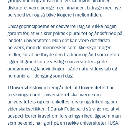
ytringsfrihed og åndsfrihed. Vi skal møde hinanden,
diskutere, være uenige med hinanden, bidrage med nye
perspektiver og så blive klogere i mellemtiden.
Chicagoprincipperne er desværre i sig selv ikke nogen
garanti for, at vi sikrer politisk pluralitet og åndsfrihed på
landets universiteter. Men det kan være det første
bolværk, mod de mennesker, som ikke skyer nogen
midler, for at nedbryde den tradition og ånd som netop
ligger til grund for de vestlige universiteters gode
omdømme og landvindinger i både naturvidenskab og
humaniora – dengang som i dag.
I Universitetsloven fremgår det, at Universitetet har
forskningsfrihed. Universitetet skal værne om
universitetets og den enkeltes forskningsfrihed og om
videnskabsetikken. I Dansk Folkeparti så vi gerne, at vi
udspecificerer kravet om forskningsfrihed, ligesom man
som bekendt har gjort på en række universiteter i USA.