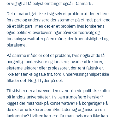
er vigtigt at få belyst omfanget også i Danmark .
Det er naturligvis ikke i sig selv et problem at der er flere
forskere og undervisere der stemmer på et rødt parti end
på et blåt parti. Men det er et problem hvis forskerens
egne politiske overbevisninger påvirker teorivalg og
forskningsresultater på en måde, der truer alsidighed og
pluralisme.
På samme måde er det et problem, hvis nogle af de få
borgerlige undervisere og forskere, hvad end lektorer,
eksterne lektorer eller professorer, der rent faktisk er,
ikke tør tænke og tale frit, fordi undervisningsmiljøet ikke
tillader det. Noget tyder på det.
Til sidst er der at nævne den overordnede politiske kultur
på landets universiteter. Hvilken atmosfære hersker?
Kigges der mistroisk på konservative? På borgerlige? På
de eksterne lektorer som ikke lader sig organisere i en
fagforening? Hvilken karriere får man, hvis man ikke kan