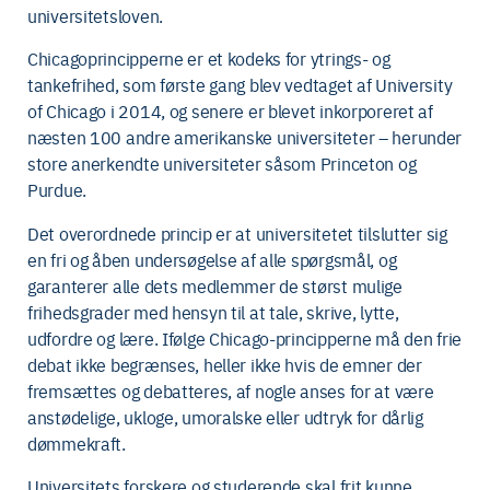
universitetsloven.
Chicagoprincipperne er et kodeks for ytrings- og
tankefrihed, som første gang blev vedtaget af University
of Chicago i 2014, og senere er blevet inkorporeret af
næsten 100 andre amerikanske universiteter – herunder
store anerkendte universiteter såsom Princeton og
Purdue.
Det overordnede princip er at universitetet tilslutter sig
en fri og åben undersøgelse af alle spørgsmål, og
garanterer alle dets medlemmer de størst mulige
frihedsgrader med hensyn til at tale, skrive, lytte,
udfordre og lære. Ifølge Chicago-principperne må den frie
debat ikke begrænses, heller ikke hvis de emner der
fremsættes og debatteres, af nogle anses for at være
anstødelige, ukloge, umoralske eller udtryk for dårlig
dømmekraft.
Universitets forskere og studerende skal frit kunne