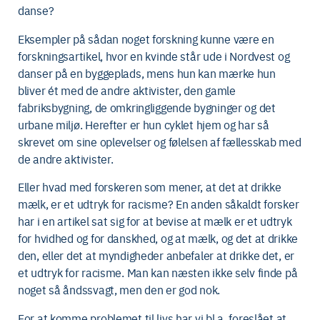
danse?
Eksempler på sådan noget forskning kunne være en
forskningsartikel, hvor en kvinde står ude i Nordvest og
danser på en byggeplads, mens hun kan mærke hun
bliver ét med de andre aktivister, den gamle
fabriksbygning, de omkringliggende bygninger og det
urbane miljø. Herefter er hun cyklet hjem og har så
skrevet om sine oplevelser og følelsen af fællesskab med
de andre aktivister.
Eller hvad med forskeren som mener, at det at drikke
mælk, er et udtryk for racisme? En anden såkaldt forsker
har i en artikel sat sig for at bevise at mælk er et udtryk
for hvidhed og for danskhed, og at mælk, og det at drikke
den, eller det at myndigheder anbefaler at drikke det, er
et udtryk for racisme. Man kan næsten ikke selv finde på
noget så åndssvagt, men den er god nok.
For at komme problemet til livs har vi bl.a. foreslået at