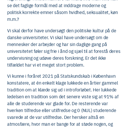
se det faglige formål med at inddrage moderne og
politisk korrekte emner såsom hvidhed, seksualitet, køn
m.m.?
Vi skal derfor have undersøgt den politiske kultur på de
danske universiteter. Vi skal have undersøgt om de
mennesker der arbejder og har sin daglige gang på
universitetet føler sig frie i ånd og sjæl til at forestå deres
undervisning og udøve deres forskning. Er det ikke
tilfældet har vi et meget stort problem.
Vi kunne i foråret 2021 på Statskundskab i København
konstatere, at én enkelt klage lukkede en årtier gammel
tradition om at klæde sig ud i introforløbet. Her lukkede
ledelsen en tradition som det senere viste sig at 91% af
alle de studerende var glade for. De resterende var
hverken tilfredse eller utilfredse og 0 (NUL) studerende
svarede at de var utilfredse. Der hersker altså en
atmosfære, hvor man er bange for at støde nogen, og