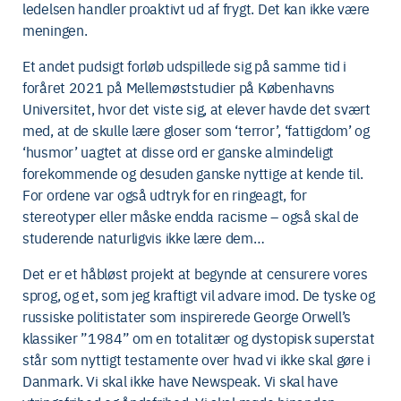
ledelsen handler proaktivt ud af frygt. Det kan ikke være
meningen.
Et andet pudsigt forløb udspillede sig på samme tid i
foråret 2021 på Mellemøststudier på Københavns
Universitet, hvor det viste sig, at elever havde det svært
med, at de skulle lære gloser som ‘terror’, ‘fattigdom’ og
‘husmor’ uagtet at disse ord er ganske almindeligt
forekommende og desuden ganske nyttige at kende til.
For ordene var også udtryk for en ringeagt, for
stereotyper eller måske endda racisme – også skal de
studerende naturligvis ikke lære dem…
Det er et håbløst projekt at begynde at censurere vores
sprog, og et, som jeg kraftigt vil advare imod. De tyske og
russiske politistater som inspirerede George Orwell’s
klassiker ”1984” om en totalitær og dystopisk superstat
står som nyttigt testamente over hvad vi ikke skal gøre i
Danmark. Vi skal ikke have Newspeak. Vi skal have