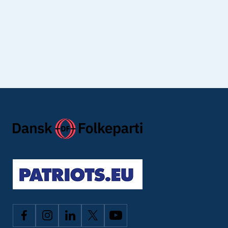
Jeg har læst Dansk Folkepartis
privatlivspolitik