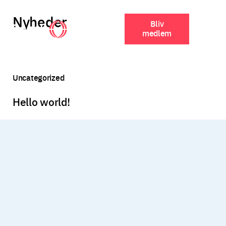
Nyheder
Bliv
medlem
Uncategorized
Hello world!
Tilmeld dig
Mortens nyhedsbrev
Få seneste nyt om Dansk Folkeparti og den politiske