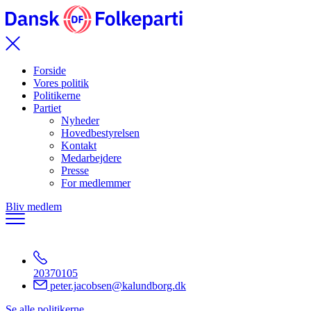
Forside
Vores politik
Politikerne
Partiet
Nyheder
Hovedbestyrelsen
Kontakt
Medarbejdere
Presse
For medlemmer
Bliv medlem
20370105
peter.jacobsen@kalundborg.dk
Se alle politikerne