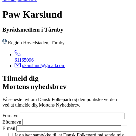
Paw Karslund
Byrådsmedlem i Tårnby
Region Hovedstaden, Tårnby
61165096
pkarslund@gmail.com
Tilmeld dig
Mortens nyhedsbrev
Få seneste nyt om Dansk Folkeparti og den politiske verden
ved at tilmelde dig Mortens Nyhedsbrev.
Fornavn
Efternavn
E-mail
Jeg giver samtykke til, at Dansk Folkeparti må sende mig