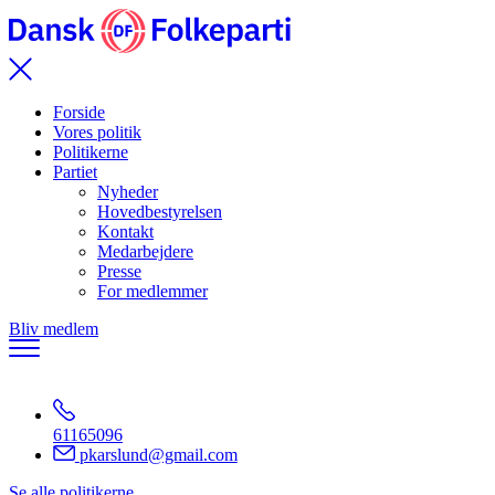
Forside
Vores politik
Politikerne
Partiet
Nyheder
Hovedbestyrelsen
Kontakt
Medarbejdere
Presse
For medlemmer
Bliv medlem
61165096
pkarslund@gmail.com
Se alle politikerne