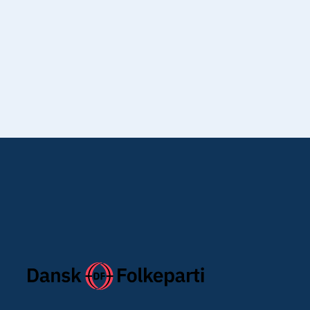
Jeg har læst Dansk Folkepartis
privatlivs