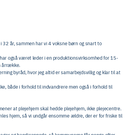
 i 32 år, sammen har vi 4 voksne børn og snart to
 har også været leder i en produktionsvirksomhed for 15-
n årrække.
rning byråd, hvor jeg altid er samarbejdsvillig og klar til at
 både i forhold til indvandrere men også i forhold til
 mener at plejehjem skal hedde plejehjem, ikke plejecentre.
les hjem, så vi undgår ensomme ældre, der er for friske til
sager og handicappede, så kommunerne får penge efter