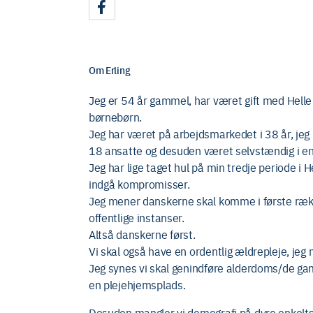
Om Erling
Jeg er 54 år gammel, har været gift med Helle
børnebørn.
Jeg har været på arbejdsmarkedet i 38 år, jeg
18 ansatte og desuden været selvstændig i e
Jeg har lige taget hul på min tredje periode i He
indgå kompromisser.
Jeg mener danskerne skal komme i første række,
offentlige instanser.
Altså danskerne først.
Vi skal også have en ordentlig ældrepleje, jeg
Jeg synes vi skal genindføre alderdoms/de gam
en plejehjemsplads.
Desuden mangler vi demografi på dyre enkelt