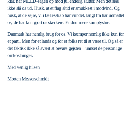
klar, når MELD-sagen op mod jul endelig slutter. Men det skal
ikke slå os ud. Husk, at et flag altid er smukkest i modvind. Og
husk, at de sejre, vi i fællesskab har vundet, langt fra har udmattet
os; de har kun gjort os stærkere. Endnu mere kamplystne.
Danmark har nemlig brug for os. Vi kæmper nemlig ikke kun for
et parti. Men for et lands og for et folks ret til at være til. Og så er
det faktisk ikke så svært at bevare gejsten – uanset de personlige
omkostninger.
Med venlig hilsen
Morten Messerschmidt