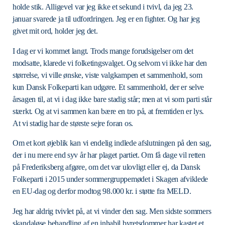
holde stik. Alligevel var jeg ikke et sekund i tvivl, da jeg 23.
januar svarede ja til udfordringen. Jeg er en fighter. Og har jeg
givet mit ord, holder jeg det.
I dag er vi kommet langt. Trods mange forudsigelser om det
modsatte, klarede vi folketingsvalget. Og selvom vi ikke har den
størrelse, vi ville ønske, viste valgkampen et sammenhold, som
kun Dansk Folkeparti kan udgøre. Et sammenhold, der er selve
årsagen til, at vi i dag ikke bare stadig står; men at vi som parti står
stærkt. Og at vi sammen kan bære en tro på, at fremtiden er lys.
At vi stadig har de største sejre foran os.
Om et kort øjeblik kan vi endelig indlede afslutningen på den sag,
der i nu mere end syv år har plaget partiet. Om få dage vil retten
på Frederiksberg afgøre, om det var ulovligt eller ej, da Dansk
Folkeparti i 2015 under sommergruppemødet i Skagen afviklede
en EU-dag og derfor modtog 98.000 kr. i støtte fra MELD.
Jeg har aldrig tvivlet på, at vi vinder den sag. Men sidste sommers
skandaløse behandling af en inhabil byretsdommer har kastet et