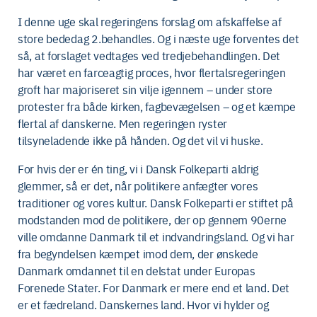
I denne uge skal regeringens forslag om afskaffelse af
store bededag 2.behandles. Og i næste uge forventes det
så, at forslaget vedtages ved tredjebehandlingen. Det
har været en farceagtig proces, hvor flertalsregeringen
groft har majoriseret sin vilje igennem – under store
protester fra både kirken, fagbevægelsen – og et kæmpe
flertal af danskerne. Men regeringen ryster
tilsyneladende ikke på hånden. Og det vil vi huske.
For hvis der er én ting, vi i Dansk Folkeparti aldrig
glemmer, så er det, når politikere anfægter vores
traditioner og vores kultur. Dansk Folkeparti er stiftet på
modstanden mod de politikere, der op gennem 90erne
ville omdanne Danmark til et indvandringsland. Og vi har
fra begyndelsen kæmpet imod dem, der ønskede
Danmark omdannet til en delstat under Europas
Forenede Stater. For Danmark er mere end et land. Det
er et fædreland. Danskernes land. Hvor vi hylder og