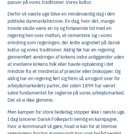
passer på vores traditioner. Vores kultur.
Derfor vil næste uge blive en mindeværdig dag i den
politiske danmarkshistorie. En dag, hvor det, mange
troede skulle være en ny og forløsende tid med en
regering hen over midten, vil cementere sig i vores
erindring som regeringen, der ledte angrebet på dansk
kultur og vores traditioner. Aldrig før har en regering
gennemført ændringer af kirkens indre anliggender uden
at involvere kirkens folk eller havde opbakning i det
mindste fra et mindretal af præster eller biskopper. Og
aldrig har en regering ført sig frem så arrogant over for
arbejdsmarkedets parter, der siden 1899 har været
selve fundamentet for reglerne på vores arbejdsmarked.
Det vil vi ikke glemme.
Men kampen for store bededag stopper ikke i næste uge.
I dag lancerer Dansk Folkeparti nemlig en kampagne,
hvor vi kommunalt vil gøre, hvad vi kan for at bremse
regeringens forslag. Kommunalt kan vore byråd nemlig