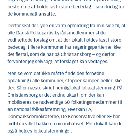
bestemme at holde fast i store bededag – som fridag for
de kommunalt ansatte.
Derfor skal der lyde en varm opfordring fra min side til, at
alle Dansk Folkepartis byrådsmedlemmer stiller
vedhæftede forslag om, at der lokalt holdes fast i store
bededag. I flere kommuner har regeringspartierne ikke
det flertal, som de har på Christiansborg – og derfor
forventer jeg selvsagt, at forslaget kan vedtages.
Men selvom det ikke måtte finde den fornødne
opbakning i alle kommuner, stopper kampen heller ikke
der. Så er næste skridt nemlig lokal folkeafstemning. På
Christiansborg er det endnu uklart, om der kan
mobiliseres de nødvendige 60 folketingsmedlemmer til
en national folkeafstemning. Hverken LA,
Danmarksdemokraterne, De Konservative eller SF har
indtil nu villet bakke op om initiativet. Men lokalt kan der
også holdes folkeafstemninger.