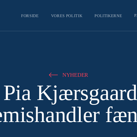
P
FORSIDE
VORES POLITIK
POLITIKERNE
NYHEDER
a Pia Kjærsgaar
emishandler fæn