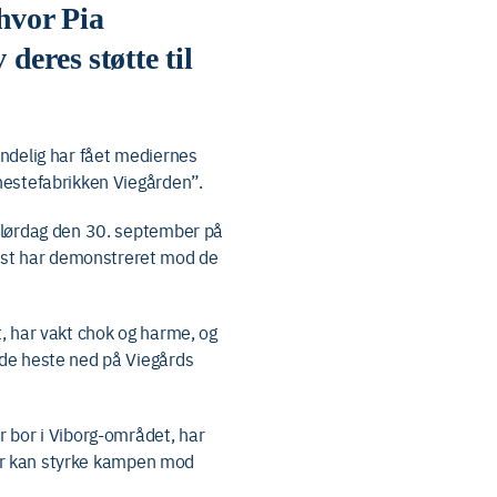
hvor Pia
eres støtte til
endelig har fået mediernes
hestefabrikken Viegården”.
n lørdag den 30. september på
ast har demonstreret mod de
t, har vakt chok og harme, og
øde heste ned på Viegårds
r bor i Viborg-området, har
 der kan styrke kampen mod