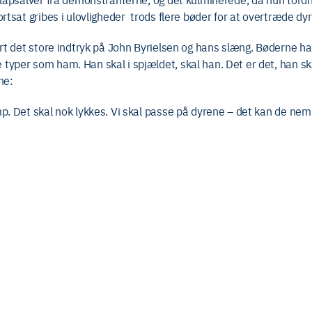
ortsat gribes i ulovligheder trods flere bøder for at overtræde d
ort det store indtryk på John Byrielsen og hans slæng. Bøderne har
typer som ham. Han skal i spjældet, skal han. Det er det, han sk
ne:
p. Det skal nok lykkes. Vi skal passe på dyrene – det kan de nemli