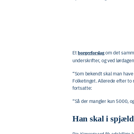
Et
om det samme 
borgerforslag
underskrifter, og ved lørdagen
“Som bekendt skal man have 50
Folketinget. Allerede efter t
fortsatte:
“Så der mangler kun 5000, og m
Han skal i spjæld
Pia Kjærsgaard fik adskillige