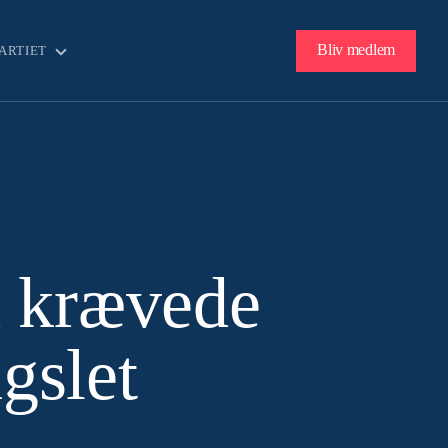
Bliv medlem
ARTIET
d krævede
gslet