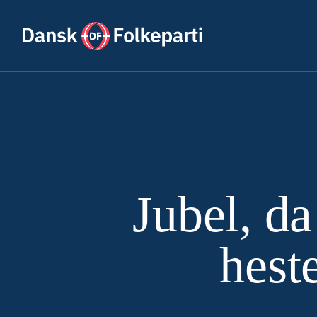
Jubel, d
hest