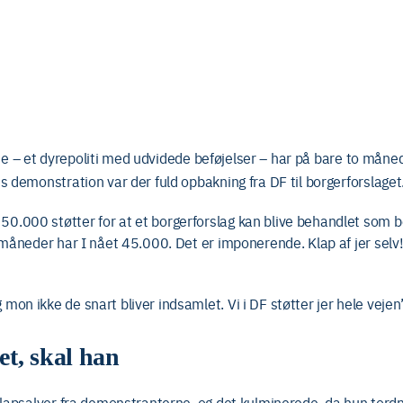
– et dyrepoliti med udvidede beføjelser – har på bare to måne
s demonstration var der fuld opbakning fra DF til borgerforslaget
.000 støtter for at et borgerforslag kan blive behandlet som be
o måneder har I nået 45.000. Det er imponerende. Klap af jer selv
on ikke de snart bliver indsamlet. Vi i DF støtter jer hele vejen
et, skal han
 klapsalver fra demonstranterne, og det kulminerede, da hun tord