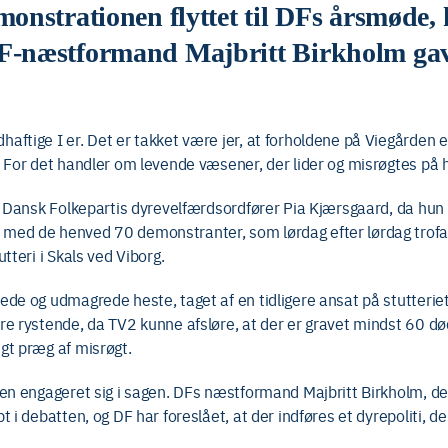
onstrationen flyttet til DFs årsmøde, 
-næstformand Majbritt Birkholm gav d
.
aftige I er. Det er takket være jer, at forholdene på Viegården 
. For det handler om levende væsener, der lider og misrøgtes på 
ra Dansk Folkepartis dyrevelfærdsordfører Pia Kjærsgaard, da hu
 med de henved 70 demonstranter, som lørdag efter lørdag trof
tteri i Skals ved Viborg.
ede og udmagrede heste, taget af en tidligere ansat på stutterie
re rystende, da TV2 kunne afsløre, at der er gravet mindst 60 d
gt præg af misrøgt.
ten engageret sig i sagen. DFs næstformand Majbritt Birkholm, de
t i debatten, og DF har foreslået, at der indføres et dyrepoliti,