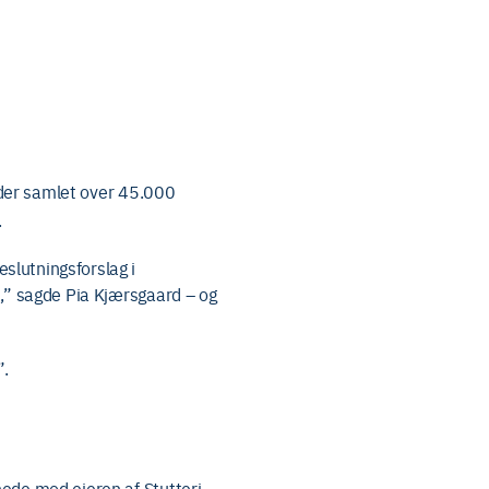
der samlet over 45.000
.
slutningsforslag i
!,” sagde Pia Kjærsgaard – og
”.
nede mod ejeren af Stutteri