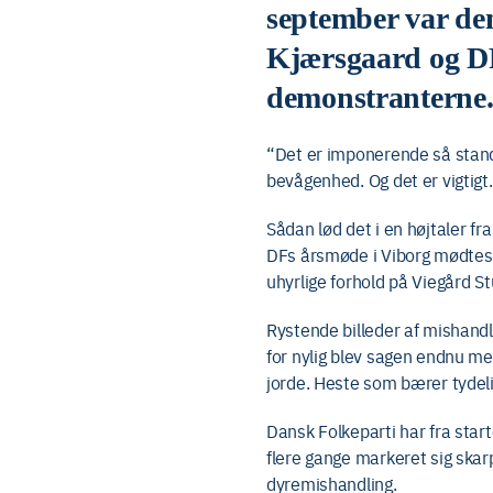
september var dem
Kjærsgaard og DF
demonstranterne
“Det er imponerende så standh
bevågenhed. Og det er vigtigt
Sådan lød det i en højtaler f
DFs årsmøde i Viborg mødtes
uhyrlige forhold på Viegård Stu
Rystende billeder af mishandl
for nylig blev sagen endnu me
jorde. Heste som bærer tydeli
Dansk Folkeparti har fra star
flere gange markeret sig skarp
dyremishandling.