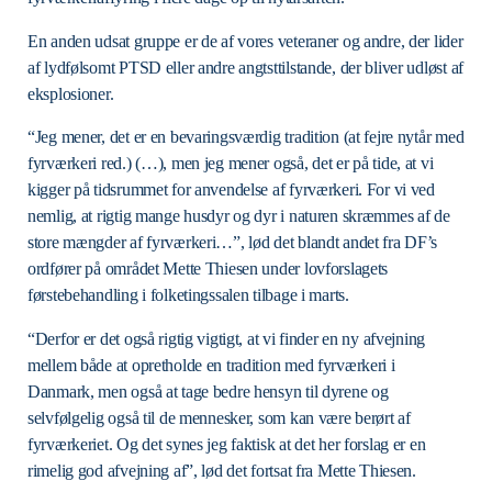
En anden udsat gruppe er de af vores veteraner og andre, der lider
af lydfølsomt PTSD eller andre angtsttilstande, der bliver udløst af
eksplosioner.
“Jeg mener, det er en bevaringsværdig tradition (at fejre nytår med
fyrværkeri red.) (…), men jeg mener også, det er på tide, at vi
kigger på tidsrummet for anvendelse af fyrværkeri. For vi ved
nemlig, at rigtig mange husdyr og dyr i naturen skræmmes af de
store mængder af fyrværkeri…”, lød det blandt andet fra DF’s
ordfører på området Mette Thiesen under lovforslagets
førstebehandling i folketingssalen tilbage i marts.
“Derfor er det også rigtig vigtigt, at vi finder en ny afvejning
mellem både at opretholde en tradition med fyrværkeri i
Danmark, men også at tage bedre hensyn til dyrene og
selvfølgelig også til de mennesker, som kan være berørt af
fyrværkeriet. Og det synes jeg faktisk at det her forslag er en
rimelig god afvejning af”, lød det fortsat fra Mette Thiesen.