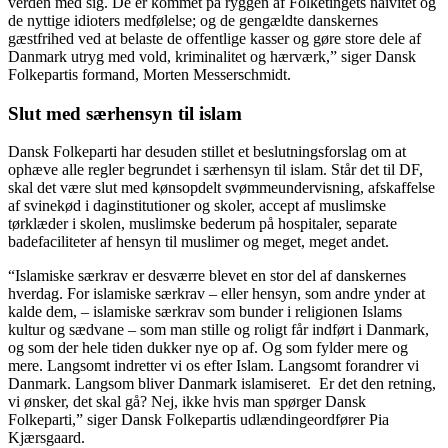
verden med sig. De er kommet på ryggen af Folketingets naivitet og
de nyttige idioters medfølelse; og de gengældte danskernes
gæstfrihed ved at belaste de offentlige kasser og gøre store dele af
Danmark utryg med vold, kriminalitet og hærværk,” siger Dansk
Folkepartis formand, Morten Messerschmidt.
Slut med særhensyn til islam
Dansk Folkeparti har desuden stillet et beslutningsforslag om at
ophæve alle regler begrundet i særhensyn til islam. Står det til DF,
skal det være slut med kønsopdelt svømmeundervisning, afskaffelse
af svinekød i daginstitutioner og skoler, accept af muslimske
tørklæder i skolen, muslimske bederum på hospitaler, separate
badefaciliteter af hensyn til muslimer og meget, meget andet.
“Islamiske særkrav er desværre blevet en stor del af danskernes
hverdag. For islamiske særkrav – eller hensyn, som andre ynder at
kalde dem, – islamiske særkrav som bunder i religionen Islams
kultur og sædvane – som man stille og roligt får indført i Danmark,
og som der hele tiden dukker nye op af. Og som fylder mere og
mere. Langsomt indretter vi os efter Islam. Langsomt forandrer vi
Danmark. Langsom bliver Danmark islamiseret. Er det den retning,
vi ønsker, det skal gå? Nej, ikke hvis man spørger Dansk
Folkeparti,” siger Dansk Folkepartis udlændingeordfører Pia
Kjærsgaard.