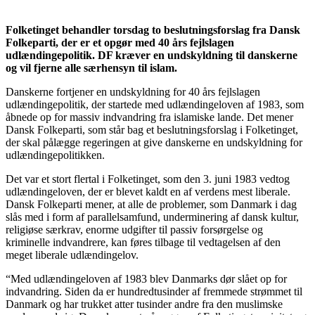
Folketinget behandler torsdag to beslutningsforslag fra Dansk
Folkeparti, der er et opgør med 40 års fejlslagen
udlændingepolitik. DF kræver en undskyldning til danskerne
og vil fjerne alle særhensyn til islam.
Danskerne fortjener en undskyldning for 40 års fejlslagen
udlændingepolitik, der startede med udlændingeloven af 1983, som
åbnede op for massiv indvandring fra islamiske lande. Det mener
Dansk Folkeparti, som står bag et beslutningsforslag i Folketinget,
der skal pålægge regeringen at give danskerne en undskyldning for
udlændingepolitikken.
Det var et stort flertal i Folketinget, som den 3. juni 1983 vedtog
udlændingeloven, der er blevet kaldt en af verdens mest liberale.
Dansk Folkeparti mener, at alle de problemer, som Danmark i dag
slås med i form af parallelsamfund, underminering af dansk kultur,
religiøse særkrav, enorme udgifter til passiv forsørgelse og
kriminelle indvandrere, kan føres tilbage til vedtagelsen af den
meget liberale udlændingelov.
“Med udlændingeloven af 1983 blev Danmarks dør slået op for
indvandring. Siden da er hundredtusinder af fremmede strømmet til
Danmark og har trukket atter tusinder andre fra den muslimske