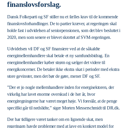
finanslovsforslag.
Dansk Folkeparti og SF stiller nu et fælles krav til de kommende
finanslovsforhandlinger. De to partier kræver, at regeringen skal
holde fast i udvidelsen af seniorpensionen, som det blev besluttet i
2020, men som senere er blevet skrottet af SVM-regeringen.
Udvidelsen vil DF og SF finansiere ved at de såkaldte
energimellemhandlere skal betale et ny samfundsbidrag. En
energimellemhandler køber strøm og sælger det videre til
energikoncerner. De betaler ikke ekstra skat i perioder med ekstra
store gevinster, men det bør de gøre, mener DF og SF.
”Der er jo nogle mellemhandlere inden for energisektoren, der
virkelig har lavet enorme overskud i de her år, hvor
energiregningerne har været meget høje. Vi foreslår, at de penge
specifikt går til nedslidte,” siger Morten Messerschmidt til DR.dk.
Der har tidligere været tanker om en lignende skat, men
regeringen havde problemer med at lave en konkret model for