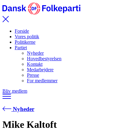
Forside
Vores politik
Politikerne
Partiet
Nyheder
Hovedbestyrelsen
Kontakt
Medarbejdere
Presse
For medlemmer
Bliv medlem
Nyheder
Mike Kaltoft